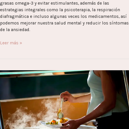
grasas omega-3 y evitar estimulantes, además de las
estrategias integrales como la psicoterapia, la respiración
diafragmática e incluso algunas veces los medicamentos, así
podemos mejorar nuestra salud mental y reducir los síntomas
de la ansiedad.
Leer más »
Tratamiento
para
Personas
con
Trastornos
Alimentarios:
Abordando
la
Atención