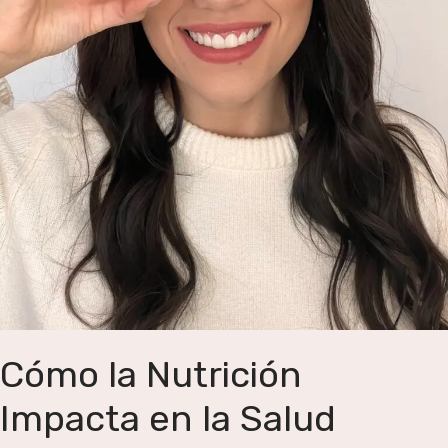
la
Perspectiva
de
la
Psiquiatría
Nutricional.
Cómo la Nutrición
Impacta en la Salud