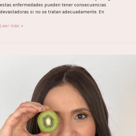
estas enfermedades pueden tener consecuencias
devastadoras si no se tratan adecuadamente. En
Leer más »
Cómo
la
Nutrición
Impacta
en
la
Salud
Mental:
Una
Mirada
Profunda
desde