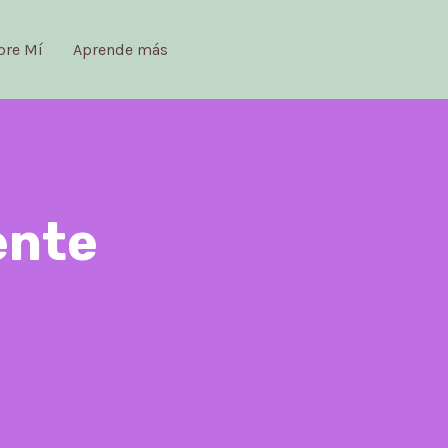
bre Mí
Aprende más
ente